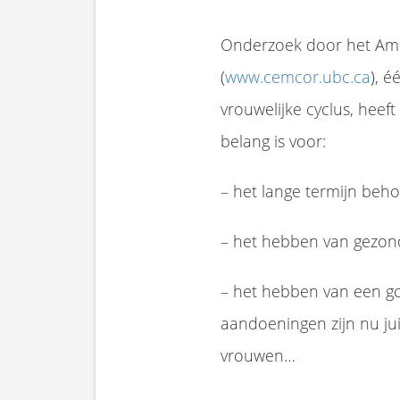
Onderzoek door het Ame
(
www.cemcor.ubc.ca
), é
vrouwelijke cyclus, hee
belang is voor:
– het lange termijn be
– het hebben van gezon
– het hebben van een go
aandoeningen zijn nu j
vrouwen…