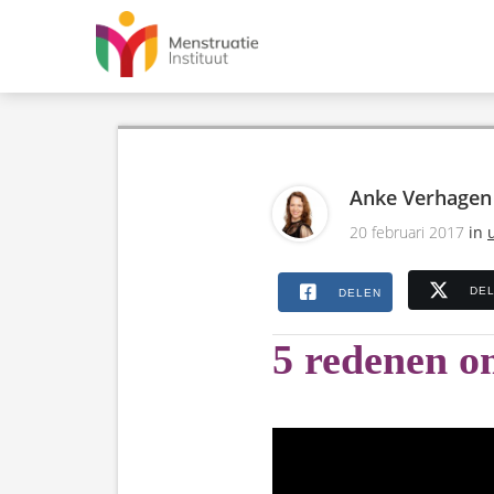
Anke Verhagen
20 februari 2017
in
DE
DELEN
5 redenen o