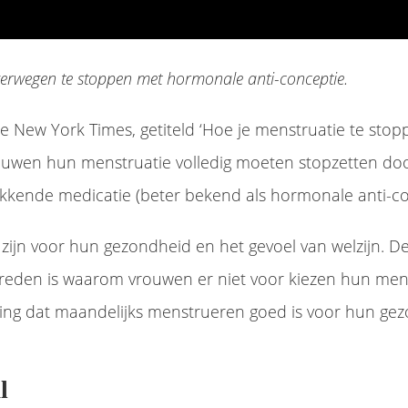
rwegen te stoppen met hormonale anti-conceptie.
 de New York Times, getiteld ‘Hoe je menstruatie te stop
uwen hun menstruatie volledig moeten stopzetten doo
kende medicatie (beter bekend als hormonale anti-con
zijn voor hun gezondheid en het gevoel van welzijn. D
 reden is waarom vrouwen er niet voor kiezen hun mens
ring dat maandelijks menstrueren goed is voor hun ge
l