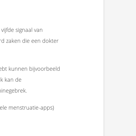
ijfde signaal van
rd zaken die een dokter
hebt kunnen bijvoorbeeld
ok kan de
minegebrek.
vele menstruatie-apps)