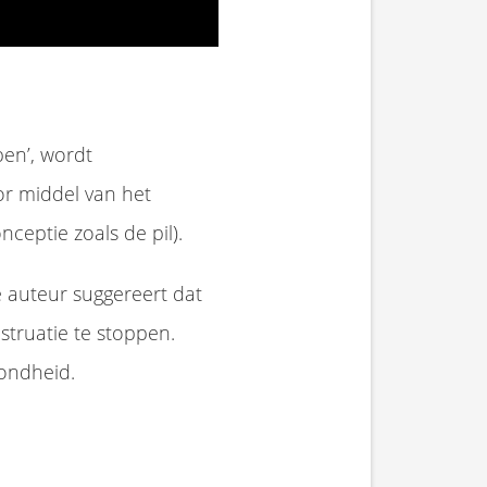
pen’, wordt
r middel van het
ceptie zoals de pil).
e auteur suggereert dat
truatie te stoppen.
zondheid.