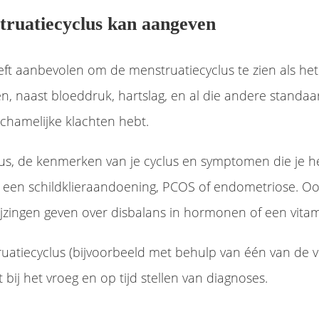
truatiecyclus kan aangeven
t aanbevolen om de menstruatiecyclus te zien als het v
, naast bloeddruk, hartslag, en al die andere standaa
ichamelijke klachten hebt.
lus, de kenmerken van je cyclus en symptomen die je 
an een schildklieraandoening, PCOS of endometriose. O
jzingen geven over disbalans in hormonen of een vita
ruatiecyclus (bijvoorbeeld met behulp van één van de 
t bij het vroeg en op tijd stellen van diagnoses.