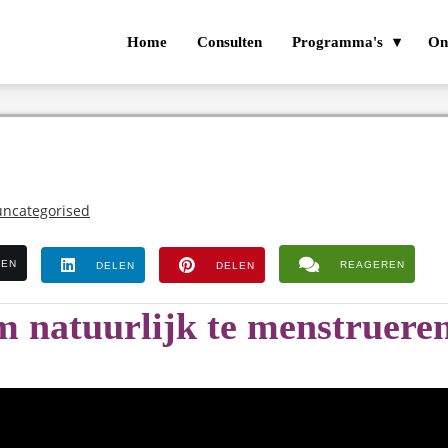
Home
Consulten
Programma's
On
uncategorised
LEN
REAGEREN
DELEN
DELEN
m natuurlijk te menstruere