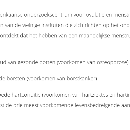
rikaanse onderzoekscentrum voor ovulatie en menstr
én van de weinige instituten die zich richten op het o
ft ontdekt dat het hebben van een maandelijkse menstru
houd van gezonde botten (voorkomen van osteoporose)
de borsten (voorkomen van borstkanker)
ede hartconditie (voorkomen van hartziektes en hartin
uist de drie meest voorkomende levensbedreigende aa