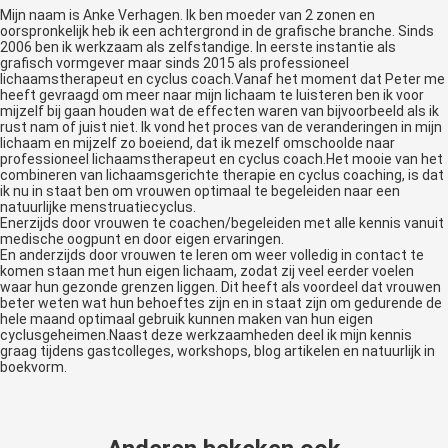
Mijn naam is Anke Verhagen. Ik ben moeder van 2 zonen en
oorspronkelijk heb ik een achtergrond in de grafische branche. Sinds
2006 ben ik werkzaam als zelfstandige. In eerste instantie als
grafisch vormgever maar sinds 2015 als professioneel
lichaamstherapeut en cyclus coach.Vanaf het moment dat Peter me
heeft gevraagd om meer naar mijn lichaam te luisteren ben ik voor
mijzelf bij gaan houden wat de effecten waren van bijvoorbeeld als ik
rust nam of juist niet. Ik vond het proces van de veranderingen in mijn
lichaam en mijzelf zo boeiend, dat ik mezelf omschoolde naar
professioneel lichaamstherapeut en cyclus coach.Het mooie van het
combineren van lichaamsgerichte therapie en cyclus coaching, is dat
ik nu in staat ben om vrouwen optimaal te begeleiden naar een
natuurlijke menstruatiecyclus.
Enerzijds door vrouwen te coachen/begeleiden met alle kennis vanuit
medische oogpunt en door eigen ervaringen.
En anderzijds door vrouwen te leren om weer volledig in contact te
komen staan met hun eigen lichaam, zodat zij veel eerder voelen
waar hun gezonde grenzen liggen. Dit heeft als voordeel dat vrouwen
beter weten wat hun behoeftes zijn en in staat zijn om gedurende de
hele maand optimaal gebruik kunnen maken van hun eigen
cyclusgeheimen.Naast deze werkzaamheden deel ik mijn kennis
graag tijdens gastcolleges, workshops, blog artikelen en natuurlijk in
boekvorm.