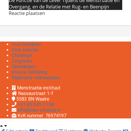
De Functie van de Lever Tijdens de Menstruatie en
Overgang, en de Relatie met Rug- en Beenpijn
Reactie plaatsen
Voor bedrijven
Voor scholen
Challenge
Zorgteam
Opleidingen
privacy verklaring
Algemene voorwaarden
Menstruatie instituut
Nassaustraat 1-f
5583 BN
Waalre
+31 85 043 11 98
info@men-struatie.nl
KvK nummer: 76974197