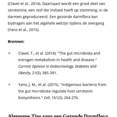
(Clavel et al., 2014). Daarnaast wordt een groot deel van
serotonine, een stof die invloed heeft op stemming, in de
darmen geproduceerd. Een gezonde darmflora kan
bijdragen aan het algehele welzijn tijdens de overgang
(Yano et al., 2015).
Bronnen:
Clavel, T., et al. (2014). "The gut microbiota and
estrogen metabolism in health and disease."
Current Opinion in Endocrinology, Diabetes and
Obesity
, 21(5), 385-391.
Yano, J. M., et al. (2015). "Indigenous bacteria from
the gut microbiota regulate host serotonin
biosynthesis."
Cell
, 161(2), 264-276.
Algemene Tips voor een Gezonde Darmflora