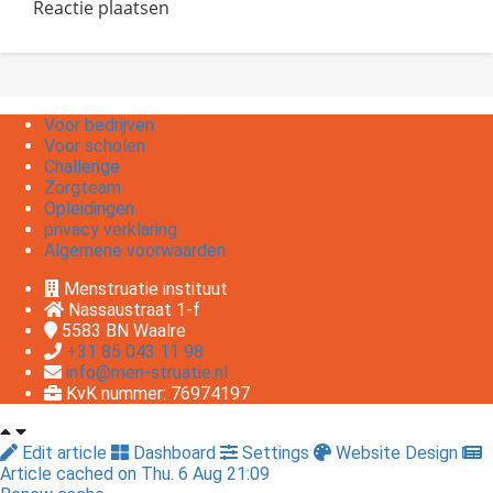
Reactie plaatsen
Voor bedrijven
Voor scholen
Challenge
Zorgteam
Opleidingen
privacy verklaring
Algemene voorwaarden
Menstruatie instituut
Nassaustraat 1-f
5583 BN
Waalre
+31 85 043 11 98
info@men-struatie.nl
KvK nummer: 76974197
Edit article
Dashboard
Settings
Website Design
Article cached on Thu. 6 Aug 21:09