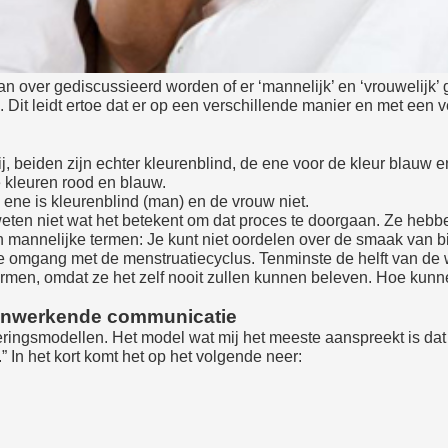
an over gediscussieerd worden of er ‘mannelijk’ en ‘vrouwelijk’ 
o. Dit leidt ertoe dat er op een verschillende manier en met ee
j, beiden zijn echter kleurenblind, de ene voor de kleur blauw 
 kleuren rood en blauw.
e ene is kleurenblind (man) en de vrouw niet.
ten niet wat het betekent om dat proces te doorgaan. Ze hebb
In mannelijke termen: Je kunt niet oordelen over de smaak van bi
e omgang met de menstruatiecyclus. Tenminste de helft van de 
vormen, omdat ze het zelf nooit zullen kunnen beleven. Hoe kun
nwerkende communicatie
eringsmodellen. Het model wat mij het meeste aanspreekt is da
In het kort komt het op het volgende neer: