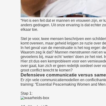
“Het is een feit dat er mannen en vrouwen zijn, er k
anders gedragen. Uit onze ervaring is dat echter z
elkaar toe.
Stel je voor, twee mensen beschrijven een schilderi
komt overeen, maar geheid krijgen ze ruzie over de
In het geval van de menstruatie is het nog erger: d
Waarom zeg ik dat? Mannen menstrueren niet en we
gevoelens bij, maar echt ‘weten’ doen ze het niet. 
Hier zit dus een kernprobleem voor een vernieuwd
over gaat, kan zich er geen redelijk oordeel over 
groot conflict terecht te komen?
Defensieve communicatie versus
same
Er zijn vele communicatiemodellen en conflicthant
training: “Essential Peacemaking Women and Men.” 
Stap 1: