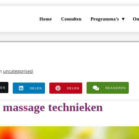
Home
Consulten
Programma's
On
in
uncategorised
LEN
REAGEREN
DELEN
DELEN
 massage technieken