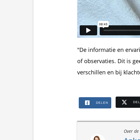
"De informatie en ervar
of observaties. Dit is ge
verschillen en bij klac
DE
DELEN
Over de 