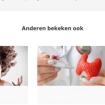
Anderen bekeken ook
 Proces Dat
De Invloed van de Schildklier op Menstruatie-
pecial Verdient
en Overgangsklachten