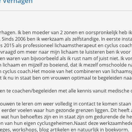
 Verhagen
rhagen. Ik ben moeder van 2 zonen en oorspronkelijk heb i
 Sinds 2006 ben ik werkzaam als zelfstandige. In eerste insta
 2015 als professioneel lichaamstherapeut en cyclus coa
vraagd om meer naar mijn lichaam te luisteren ben ik voor m
n waren van bijvoorbeeld als ik rust nam of juist niet. Ik v
n lichaam en mijzelf zo boeiend, dat ik mezelf omschoolde n
 cyclus coach.Het mooie van het combineren van lichaamsg
at ik nu in staat ben om vrouwen optimaal te begeleiden naa
en te coachen/begeleiden met alle kennis vanuit medische
rouwen te leren om weer volledig in contact te komen staa
el eerder voelen waar hun gezonde grenzen liggen. Dit heeft 
wat hun behoeftes zijn en in staat zijn om gedurende de h
n van hun eigen cyclusgeheimen.Naast deze werkzaamheden
leges, workshops, blog artikelen en natuurlijk in boekvorm.