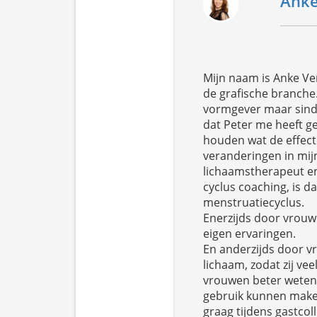
Anke
Mijn naam is Anke Ve
de grafische branche.
vormgever maar sinds
dat Peter me heeft ge
houden wat de effecte
veranderingen in mij
lichaamstherapeut en
cyclus coaching, is d
menstruatiecyclus.
Enerzijds door vrouw
eigen ervaringen.
En anderzijds door v
lichaam, zodat zij ve
vrouwen beter weten 
gebruik kunnen make
graag tijdens gastcol