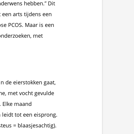
nderwens hebben.” Dit 
 een arts tijdens een 
ose PCOS. Maar is een 
onderzoeken, met 
 de eierstokken gaat, 
ine, met vocht gevulde 
. Elke maand 
eidt tot een eisprong. 
teus = blaasjesachtig). 