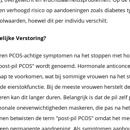
en verhoogd risico op aandoeningen zoals diabetes t
olwaarden, hoewel dit per individu verschilt.
delijke Verstoring?
en PCOS-achtige symptomen na het stoppen met horm
 "post-pil PCOS" wordt genoemd. Hormonale anticonce
ap te voorkomen, wat bij sommige vrouwen na het sto
n de eierstokfunctie. Bij de meeste vrouwen herstelt de
n kan dit langer duren. Belangrijk is dat de pil zelf
onale onevenwichtigheden maskeren, die pas na het s
n betwisten de term "post-pil PCOS" omdat het meest
 geen permanente aandoening. Als symptomen aanhoud