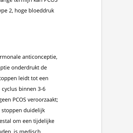
ype 2, hoge bloeddruk 
onale anticonceptie, 
ptie onderdrukt de 
ppen leidt tot een 
 cyclus binnen 3-6 
 geen PCOS veroorzaakt; 
toppen duidelijk 
al om een tijdelijke 
en, is medisch 