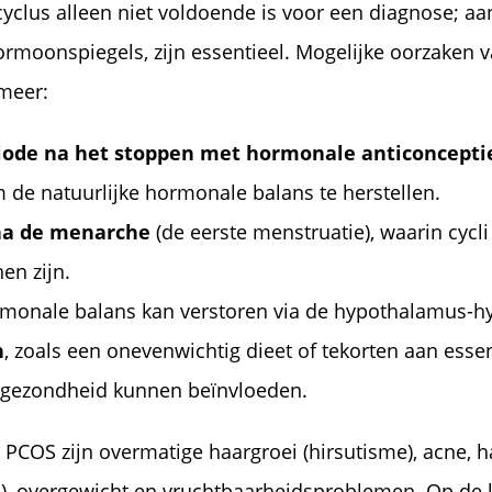
yclus alleen niet voldoende is voor een diagnose; aanv
rmoonspiegels, zijn essentieel. Mogelijke oorzaken v
 meer:
iode na het stoppen met hormonale anticoncepti
m de natuurlijke hormonale balans te herstellen.
 na de menarche
(de eerste menstruatie), waarin cycli
en zijn.
rmonale balans kan verstoren via de hypothalamus-h
n
, zoals een onevenwichtig dieet of tekorten aan esse
 gezondheid kunnen beïnvloeden.
OS zijn overmatige haargroei (hirsutisme), acne, ha
a), overgewicht en vruchtbaarheidsproblemen. Op de 