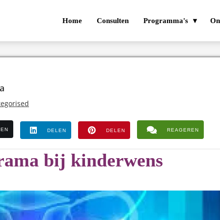
Home
Consulten
Programma's
On
ma
egorised
LEN
REAGEREN
DELEN
DELEN
rama bij kinderwens