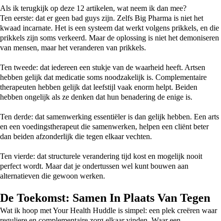
Als ik terugkijk op deze 12 artikelen, wat neem ik dan mee?
Ten eerste: dat er geen bad guys zijn. Zelfs Big Pharma is niet het
kwaad incarnate. Het is een systeem dat werkt volgens prikkels, en die
prikkels zijn soms verkeerd. Maar de oplossing is niet het demoniseren
van mensen, maar het veranderen van prikkels.
Ten tweede: dat iedereen een stukje van de waarheid heeft. Artsen
hebben gelijk dat medicatie soms noodzakelijk is. Complementaire
therapeuten hebben gelijk dat leefstijl vaak enorm helpt. Beiden
hebben ongelijk als ze denken dat hun benadering de enige is.
Ten derde: dat samenwerking essentiëler is dan gelijk hebben. Een arts
en een voedingstherapeut die samenwerken, helpen een cliënt beter
dan beiden afzonderlijk die tegen elkaar vechten.
Ten vierde: dat structurele verandering tijd kost en mogelijk nooit
perfect wordt. Maar dat je ondertussen wel kunt bouwen aan
alternatieven die gewoon werken.
De Toekomst: Samen In Plaats Van Tegen
Wat ik hoop met Your Health Huddle is simpel: een plek creëren waar
reguliere en complementaire zorg elkaar vinden. Waar een