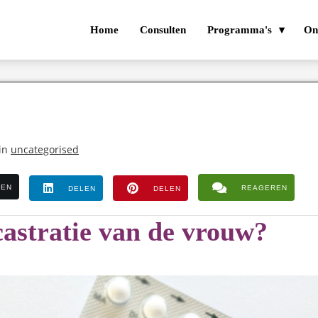
Home
Consulten
Programma's
On
in
uncategorised
LEN
REAGEREN
DELEN
DELEN
 castratie van de vrouw?